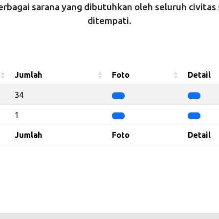
bagai sarana yang dibutuhkan oleh seluruh civita
ditempati.
Jumlah
Foto
Detail
Jumlah
Foto
Detail
34
1
Jumlah
Foto
Detail
Jumlah
Foto
Detail